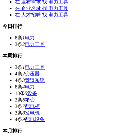
在
发布需求
找 电力工具
在
企业名录
找 电力工具
在
人才招聘
找 电力工具
今日排行
8条
1
电力
3条
2
电力工具
本周排行
3条
1
电力工具
4条
2
变压器
4条
3
管道系统
8条
4
电力
18条
5
设备
2条
6
箱变
3条
7
配电柜
3条
8
发电机
4条
9
配电设备
本月排行