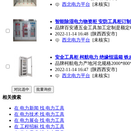
西北电力平台
[未核实]
智能除湿电力物资柜 安防工具柜订制
品牌百安通五金工具加工定制是额定电
2022-11-14 16:48
[陕西西安市]
西北电力平台
[未核实]
安全工具柜 柯航电力 绝缘恒温箱 铁
品牌柯航电力产地河北规格2000*80
2022-11-14 16:47
[陕西西安市]
西北电力平台
[未核实]
相关搜索
在
电力新闻
找 电力工具
在
电力技术
找 电力工具
在
电力展会
找 电力工具
在
工程招标
找 电力工具