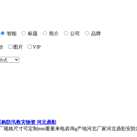
智能
标题
简介
公司
品牌
标价
图片
VIP
采购防汛救灾物资 河北鼎彰
厂规格尺寸可定制mm重量来电咨询g产地河北厂家河北鼎彰安