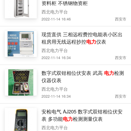
资料柜 不锈钢物资柜
西北电力平台
2022-11-14 16:46
西安市
现货直供 三相远程费控电能表小区出
租房用无线远程抄控
电力
仪表
西北电力平台
2022-11-14 16:34
西安市
数字式双钳相位伏安表 武高
电力
检测
仪器仪表
西北电力平台
2022-11-14 16:34
西安市
安检电气 AJ205 数字式双钳相位伏安
表 多功能
电力
检测测量仪表
西北电力平台