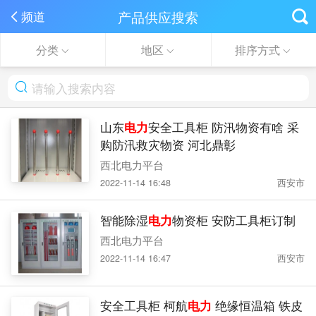
产品供应搜索
频道
分类
地区
排序方式
山东
电力
安全工具柜 防汛物资有啥 采
购防汛救灾物资 河北鼎彰
西北电力平台
2022-11-14 16:48
西安市
智能除湿
电力
物资柜 安防工具柜订制
西北电力平台
2022-11-14 16:47
西安市
安全工具柜 柯航
电力
绝缘恒温箱 铁皮