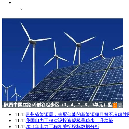
联系我们
联系我们
陕西迎十四运未央区域部分点位绿化提升项目（北三环、
1
2
漕运明渠沿线）施工中标结果公告
11-15
贵州省能源局：未配储能的新能源项目暂不考虑并
11-15
我国电力工程建设投资规模呈稳步上升趋势
11-15
2021年电力工程相关招投标数据分析