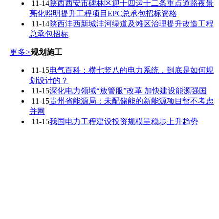
11-14
陕西西安市碑林区迎十四运十二条重点道路夜景
亮化照明提升工程项目EPC总承包招标资格
11-14
陕西沣西新城沣河绿道及滩区治理提升改造工程
总承包招标
更多
>
规划施工
11-15
电气百科：横七竖八的电力系统，到底是如何规
划设计的？
11-15
深化电力领域“放管服”改革 加快建设能源强国
11-15
贵州省能源局：未配储能的新能源项目暂不考虑
并网
11-15
我国电力工程建设投资规模呈稳步上升趋势