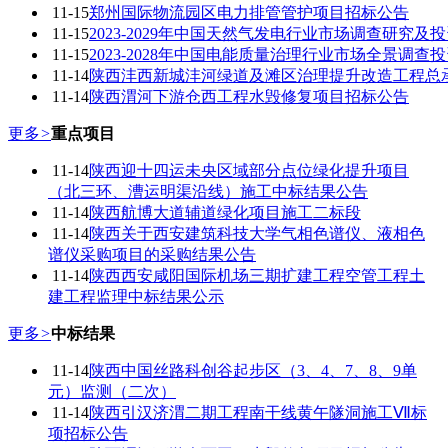
11-15
郑州国际物流园区电力排管管护项目招标公告
11-15
2023-2029年中国天然气发电行业市场调查研究及
11-15
2023-2028年中国电能质量治理行业市场全景调查
11-14
陕西沣西新城沣河绿道及滩区治理提升改造工程总
11-14
陕西渭河下游仓西工程水毁修复项目招标公告
更多
>
重点项目
11-14
陕西迎十四运未央区域部分点位绿化提升项目
（北三环、漕运明渠沿线）施工中标结果公告
11-14
陕西航博大道辅道绿化项目施工二标段
11-14
陕西关于西安建筑科技大学气相色谱仪、液相色
谱仪采购项目的采购结果公告
11-14
陕西西安咸阳国际机场三期扩建工程空管工程土
建工程监理中标结果公示
更多
>
中标结果
11-14
陕西中国丝路科创谷起步区（3、4、7、8、9单
元）监测（二次）
11-14
陕西引汉济渭二期工程南干线黄午隧洞施工Ⅶ标
项招标公告